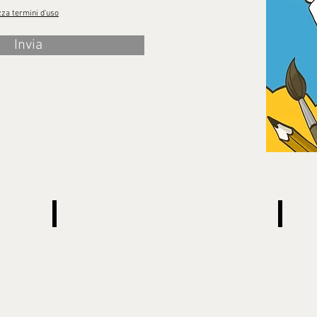
zza termini d'uso
Invia
MOSTRE
INCON