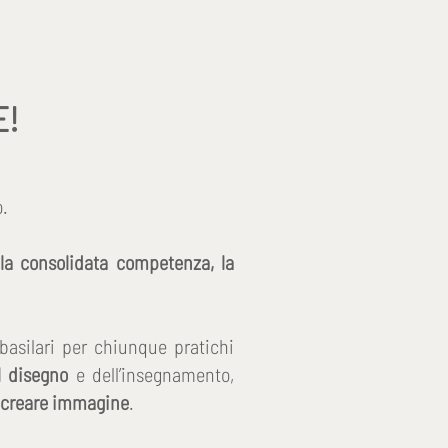
E!
o.
la consolidata competenza, la
 basilari per chiunque pratichi
l disegno
e dell’insegnamento,
r creare immagine
.