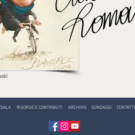
ski
 SALA
RISORSE E CONTRIBUTI
ARCHIVIO
SONDAGGI
CONTATT