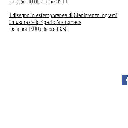
Dalle ore 10.00 alle ore 12.00
Il disegno in estemporanea di Gianlorenzo Ingrami
Chiusura dello Spazio Andromeda
Dalle ore 17.00 alle ore 18.30
ABOUT
AFFITTO SALA
RISORSE E CONTRI
STUDI
Via Malpag
P
Priv
Attività ordinar