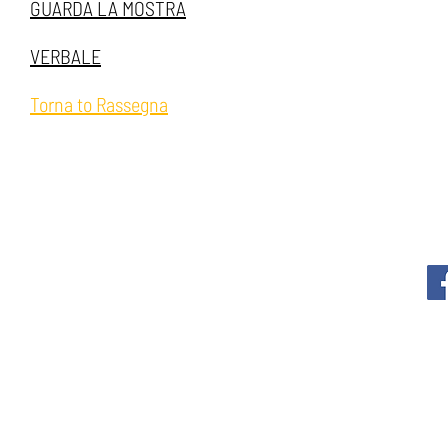
GUARDA LA MOSTRA
VERBALE
Torna to Rassegna
ABOUT
AFFITTO SALA
RISORSE E CONTRI
STUDI
Via Malpag
P
Priv
Attività ordinar