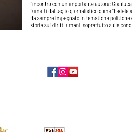
l’incontro con un importante autore: Gianluca C
fumetti dal taglio giornalistico come “Fedele all
da sempre impegnato in tematiche politiche e
storie sui diritti umani, soprattutto sulle cond
 SALA
RISORSE E CONTRIBUTI
ARCHIVIO
SONDAGGI
CONTATT
STUDIO D'ARTE ANDROMEDA
Via Malpaga 11, 38122 Trento (Italy)
P.
I. 01065370221
Privacy e C
ookie Policy
Attività ordinaria 2026, con il sostegno di: