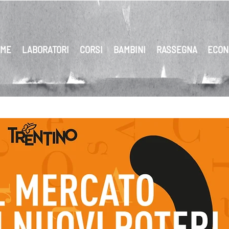
ME
LABORATORI
CORSI
BAMBINI
RASSEGNA
ECON