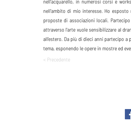
nell'acquarello, in numerosi corsi e wor
nell'ambito di mio interesse. Ho esposto n
proposte di associazioni locali. Partecipo
attraverso l'arte vuole sensibilizzare al dra
all'estero. Da più di dieci anni partecipo a
tema, esponendo le opere in mostre ed eve
< Precedente
ABOUT
AFFITTO SALA
RISORSE E CONTRI
STUDI